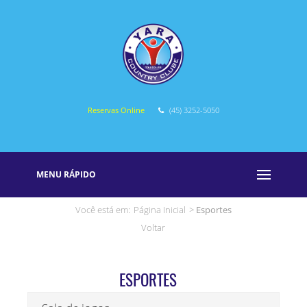
Reservas Online
(45) 3252-5050
MENU RÁPIDO
Você está em:
Página Inicial
>
Esportes
Voltar
ESPORTES